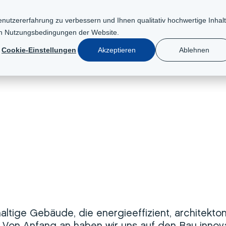
nutzererfahrung zu verbessern und Ihnen qualitativ hochwertige Inhal
en
Nutzungsbedingungen der Website
.
GIE
DER WEG ZUM LUMAR-HAUS
ERLEBNISSE
NACH
Cookie-Einstellungen
Akzeptieren
Ablehnen
ltige Gebäude, die energieeffizient, architekto