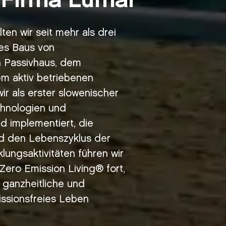
 Firma Lumar
en wir seit mehr als drei
es Baus von
 Passivhaus, dem
m aktiv betriebenen
r als erster slowenischer
chnologien und
d implementiert, die
und den Lebenszyklus der
ungsaktivitäten führen wir
ero Emission Living® fort,
 ganzheitliche und
ssionsfreies Leben