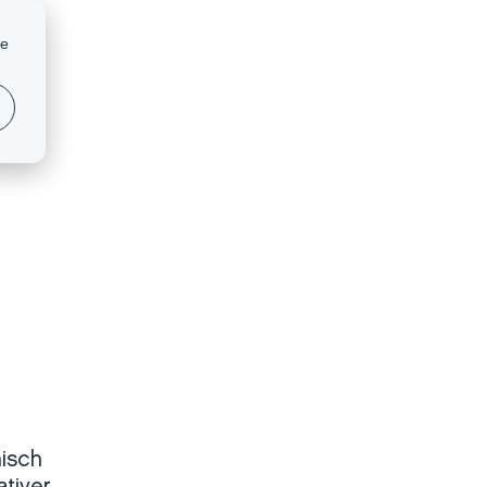
Blog
News
Support und Service
te
HALTIGKEIT
UNTERNEHMEN
AT
nisch