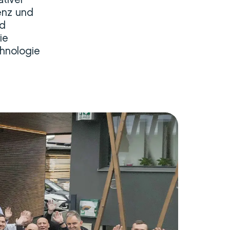
tiver
enz und
nd
ie
chnologie