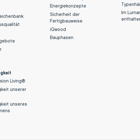
Typenhä
Energiekonzepte
Im Luma
Sicherheit der
Zeichenbank
enthalte
Fertigbauweise
squalität
iQwood
Bauphasen
gebote
r
gkeit
sion Living®
gkeit unserer
gkeit unseres
mens