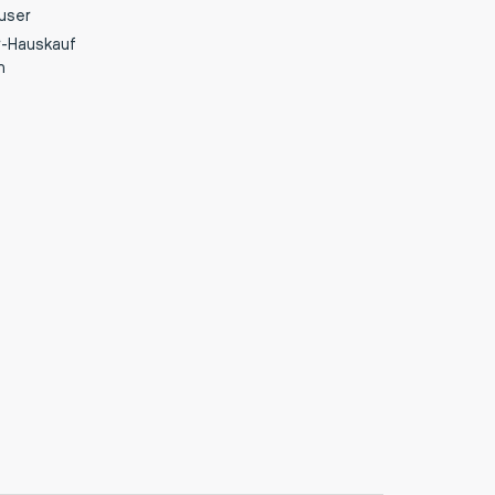
user
r-Hauskauf
n