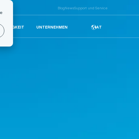
Blog
News
Support und Service
te
HALTIGKEIT
UNTERNEHMEN
AT