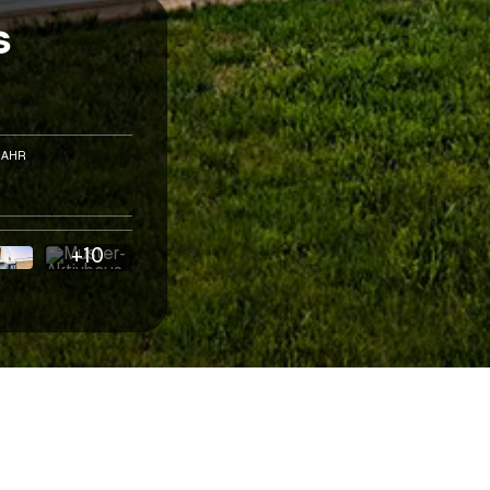
s
JAHR
+10